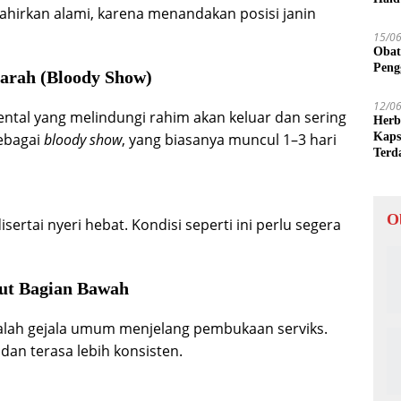
lahirkan alami, karena menandakan posisi janin
15/0
Obat
Peng
Darah (Bloody Show)
12/0
ental yang melindungi rahim akan keluar dan sering
Herb
Kaps
sebagai
bloody show
, yang biasanya muncul 1–3 hari
Terd
O
ertai nyeri hebat. Kondisi seperti ini perlu segera
rut Bagian Bawah
dalah gejala umum menjelang pembukaan serviks.
 dan terasa lebih konsisten.