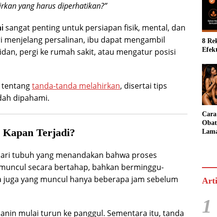
irkan yang harus diperhatikan?”
i
sangat penting untuk persiapan fisik, mental, dan
ri menjelang persalinan, ibu dapat mengambil
8 Re
Efek
dan, pergi ke rumah sakit, atau mengatur posisi
p tentang
tanda-tanda melahirkan
, disertai tips
dah dipahami.
Cara
Obat
 Kapan Terjadi?
Lama
untu
Perf
 dari tubuh yang menandakan bahwa proses
sa muncul secara bertahap, bahkan berminggu-
a juga yang muncul hanya beberapa jam sebelum
Art
1
 janin mulai turun ke panggul. Sementara itu, tanda