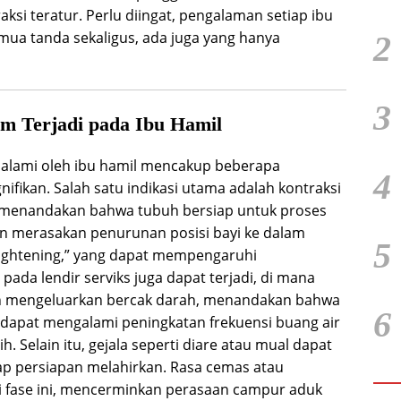
aksi teratur. Perlu diingat, pengalaman setiap ibu
ua tanda sekaligus, ada juga yang hanya
2
3
m Terjadi pada Ibu Hamil
alami oleh ibu hamil mencakup beberapa
4
nifikan. Salah satu indikasi utama adalah kontraksi
g menandakan bahwa tubuh bersiap untuk proses
kin merasakan penurunan posisi bayi ke dalam
5
“lightening,” yang dapat mempengaruhi
ada lendir serviks juga dapat terjadi, di mana
kan mengeluarkan bercak darah, menandakan bahwa
6
 dapat mengalami peningkatan frekuensi buang air
. Selain itu, gejala seperti diare atau mual dapat
p persiapan melahirkan. Rasa cemas atau
i fase ini, mencerminkan perasaan campur aduk