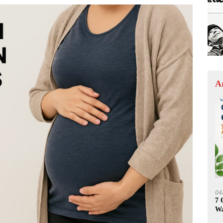
A
04
7 
Wa