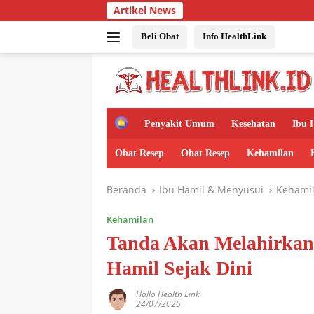
Langsung
Artikel News
ke
konten
Beli Obat
Info HealthLink
H
Penyakit Umum
Kesehatan
Ibu 
o
m
Obat Resep
Obat Resep
Kehamilan
e
Beranda
Ibu Hamil & Menyusui
Kehami
Kehamilan
Tanda Akan Melahirkan 
Hamil Sejak Dini
Hallo Health Link
24/07/2025