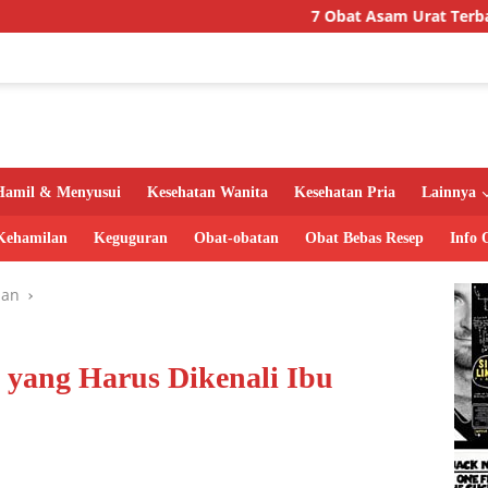
7 Obat Asam Urat Terbaik di Apotik
Hamil & Menyusui
Kesehatan Wanita
Kesehatan Pria
Lainnya
Kehamilan
Keguguran
Obat-obatan
Obat Bebas Resep
Info 
lan
yang Harus Dikenali Ibu