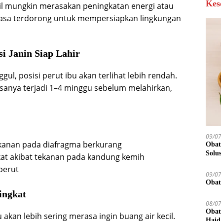
Kes
mil mungkin merasakan peningkatan energi atau
erasa terdorong untuk mempersiapkan lingkungan
si Janin Siap Lahir
gul, posisi perut ibu akan terlihat lebih rendah.
sanya terjadi 1–4 minggu sebelum melahirkan,
09/0
ekanan pada diafragma berkurang
Obat
Solu
kat akibat tekanan pada kandung kemih
perut
09/0
Obat
ingkat
08/0
Obat
akan lebih sering merasa ingin buang air kecil.
Haid