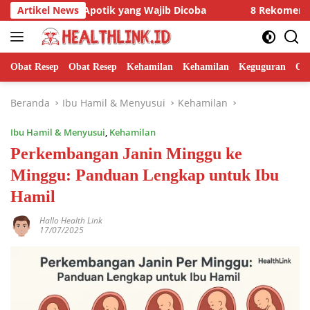
Langsung
k di Apotik yang Wajib Dicoba
Artikel News
8 Rekomendasi Obat Kuat
ke
konten
Obat Resep
Obat Resep
Kehamilan
Kehamilan
Keguguran
Ob
Beranda
Ibu Hamil & Menyusui
Kehamilan
Ibu Hamil & Menyusui
,
Kehamilan
Perkembangan Janin Minggu ke
Minggu: Panduan Lengkap untuk Ibu
Hamil
Hallo Health Link
17/07/2025