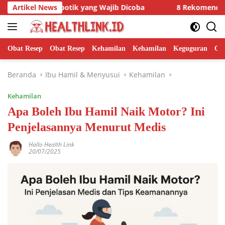
Langsung
 di Apotik yang Wajib Dicoba
Artikel News
8 Rekomendasi Obat Kuat 
ke
konten
Obat Resep
Obat Resep
Kehamilan
Kehamilan
Keguguran
Ob
Beranda
Ibu Hamil & Menyusui
Kehamilan
Kehamilan
Apa Boleh Ibu Hamil Naik Motor? Ini
Penjelasannya Menurut Medis
Hallo Health Link
20/07/2025