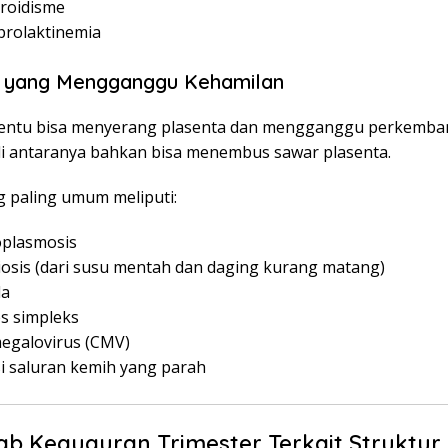
iroidisme
prolaktinemia
si yang Mengganggu Kehamilan
rtentu bisa menyerang plasenta dan mengganggu perkemban
i antaranya bahkan bisa menembus sawar plasenta.
g paling umum meliputi:
plasmosis
riosis (dari susu mentah dan daging kurang matang)
la
s simpleks
egalovirus (CMV)
si saluran kemih yang parah
b Keguguran Trimester Terkait Struktur