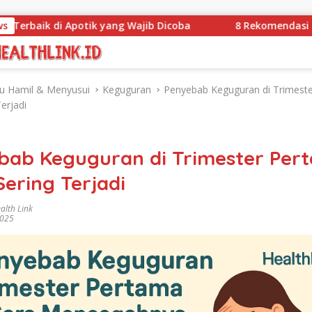
i Apotik yang Wajib Dicoba
ws
8 Rekomendasi Obat Kuat P
bu Hamil & Menyusui
Keguguran
Penyebab Keguguran di Trimest
erjadi
bab Keguguran di Trimester Per
ering Terjadi
alth Link
2025