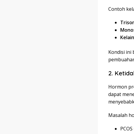
Contoh kela
Triso
Mono
Kelai
Kondisi ini
pembuahan
2. Keti
Hormon pro
dapat mene
menyebabk
Masalah h
PCOS 