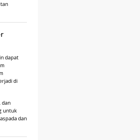
atan
r
in dapat
um
am
rjadi di
, dan
ng untuk
waspada dan