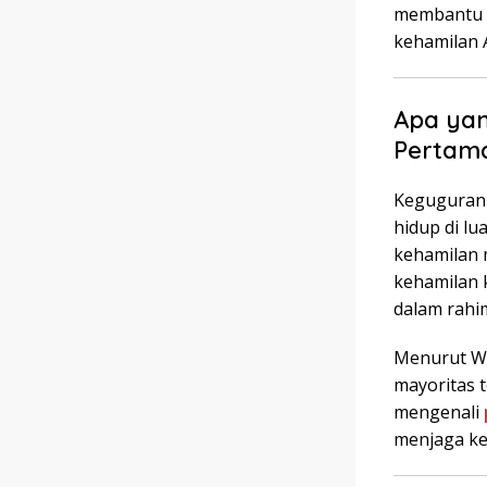
membantu A
kehamilan 
Apa ya
Pertam
Keguguran 
hidup di l
kehamilan m
kehamilan 
dalam rahi
Menurut WH
mayoritas t
mengenali
menjaga ke