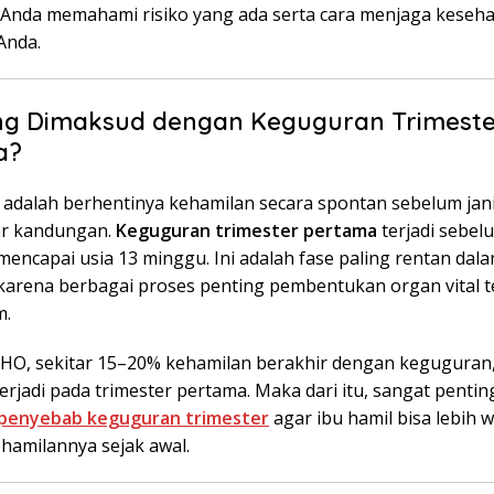
nda memahami risiko yang ada serta cara menjaga keseh
Anda.
ng Dimaksud dengan Keguguran Trimeste
a?
adalah berhentinya kehamilan secara spontan sebelum jan
uar kandungan.
Keguguran trimester pertama
terjadi sebel
encapai usia 13 minggu. Ini adalah fase paling rentan dal
karena berbagai proses penting pembentukan organ vital te
m.
O, sekitar 15–20% kehamilan berakhir dengan keguguran
erjadi pada trimester pertama. Maka dari itu, sangat penti
penyebab keguguran trimester
agar ibu hamil bisa lebih 
hamilannya sejak awal.