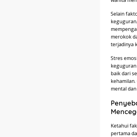
wanita men
Selain fakt
keguguran. 
mempengaru
merokok da
terjadinya
Stres emos
keguguran d
baik dari s
kehamilan.
mental dan
Penyeb
Menceg
Ketahui fa
pertama da