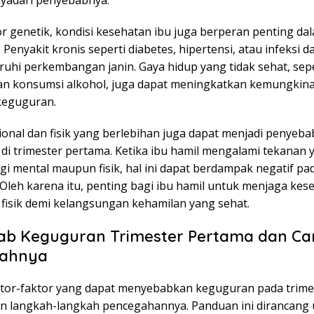
yadari penyebabnya.
or genetik, kondisi kesehatan ibu juga berperan penting dal
Penyakit kronis seperti diabetes, hipertensi, atau infeksi d
hi perkembangan janin. Gaya hidup yang tidak sehat, sepe
n konsumsi alkohol, juga dapat meningkatkan kemungkin
 keguguran.
ional dan fisik yang berlebihan juga dapat menjadi penyeba
i trimester pertama. Ketika ibu hamil mengalami tekanan y
egi mental maupun fisik, hal ini dapat berdampak negatif pa
 Oleh karena itu, penting bagi ibu hamil untuk menjaga kes
 fisik demi kelangsungan kehamilan yang sehat.
ab Keguguran Trimester Pertama dan Ca
ahnya
ktor-faktor yang dapat menyebabkan keguguran pada trime
n langkah-langkah pencegahannya. Panduan ini dirancang