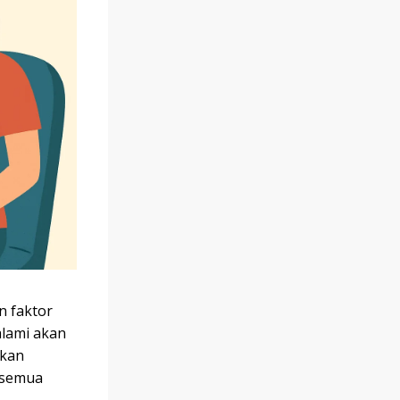
n faktor
alami akan
akan
 semua