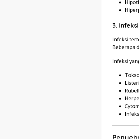
Hipot
Hiper
3. Infek
Infeksi te
Beberapa d
Infeksi yan
Tokso
Liste
Rubel
Herpe
Cytom
Infek
Penyeba