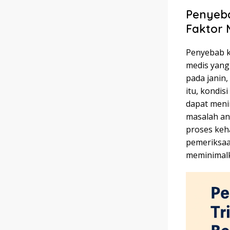
Penyeb
Faktor 
Penyebab k
medis yang
pada janin
itu, kondis
dapat menin
masalah an
proses keha
pemeriksaa
meminimalk