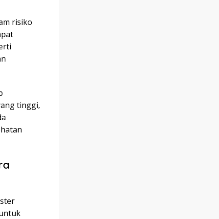
am risiko
apat
rti
an
b
ang tinggi,
da
ehatan
ra
ster
 untuk