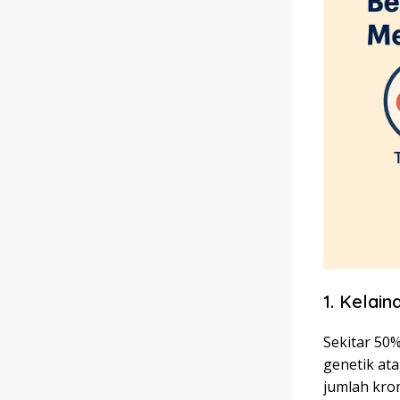
1. Kelai
Sekitar 50
genetik ata
jumlah kro