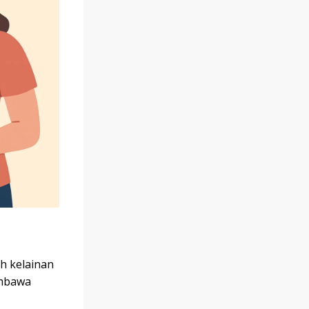
h kelainan
embawa