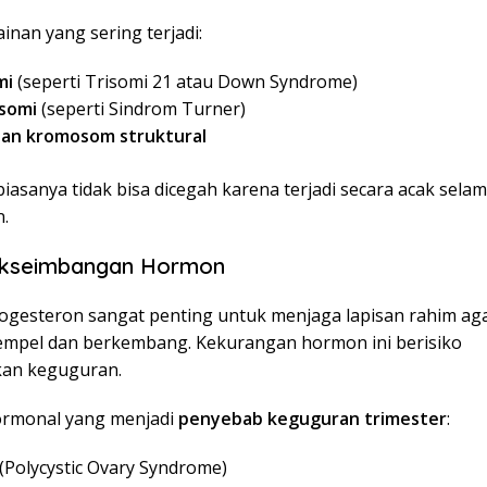
inan yang sering terjadi:
mi
(seperti Trisomi 21 atau Down Syndrome)
somi
(seperti Sindrom Turner)
nan kromosom struktural
 biasanya tidak bisa dicegah karena terjadi secara acak sela
.
dakseimbangan Hormon
gesteron sangat penting untuk menjaga lapisan rahim aga
mpel dan berkembang. Kekurangan hormon ini berisiko
an keguguran.
ormonal yang menjadi
penyebab keguguran trimester
:
(Polycystic Ovary Syndrome)