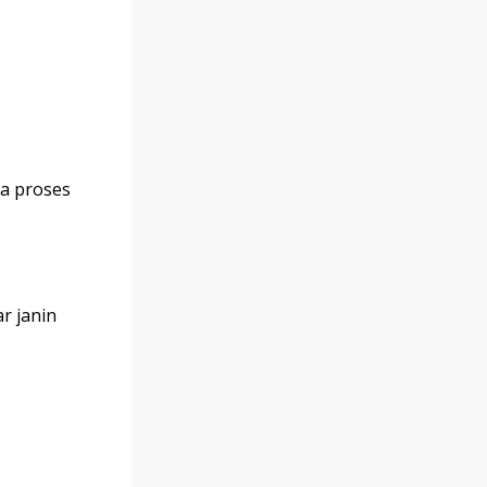
ma proses
r janin