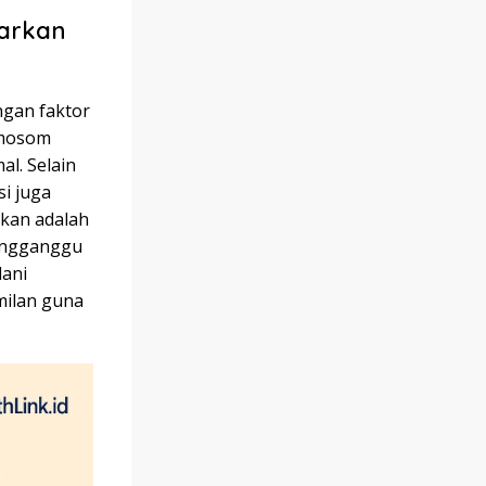
arkan
ngan faktor
omosom
l. Selain
si juga
ikan adalah
mengganggu
lani
milan guna