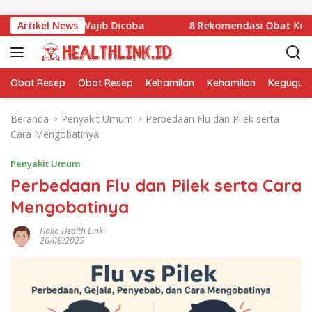
Langsung ke konten
k yang Wajib Dicoba
Artikel News
8 Rekomendasi Obat Kuat Pria Ta
Obat Resep
Obat Resep
Kehamilan
Kehamilan
Kegugur
Beranda
Penyakit Umum
Perbedaan Flu dan Pilek serta
Cara Mengobatinya
Penyakit Umum
Perbedaan Flu dan Pilek serta Cara
Mengobatinya
Hallo Health Link
26/08/2025