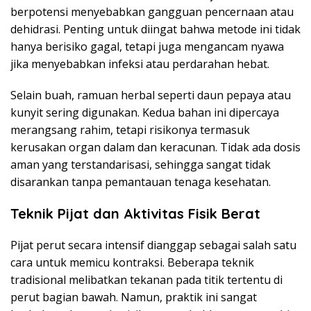
berpotensi menyebabkan gangguan pencernaan atau
dehidrasi. Penting untuk diingat bahwa metode ini tidak
hanya berisiko gagal, tetapi juga mengancam nyawa
jika menyebabkan infeksi atau perdarahan hebat.
Selain buah, ramuan herbal seperti daun pepaya atau
kunyit sering digunakan. Kedua bahan ini dipercaya
merangsang rahim, tetapi risikonya termasuk
kerusakan organ dalam dan keracunan. Tidak ada dosis
aman yang terstandarisasi, sehingga sangat tidak
disarankan tanpa pemantauan tenaga kesehatan.
Teknik Pijat dan Aktivitas Fisik Berat
Pijat perut secara intensif dianggap sebagai salah satu
cara untuk memicu kontraksi. Beberapa teknik
tradisional melibatkan tekanan pada titik tertentu di
perut bagian bawah. Namun, praktik ini sangat