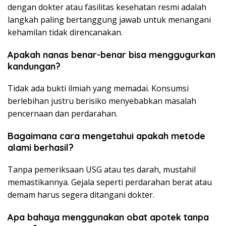
dengan dokter atau fasilitas kesehatan resmi adalah
langkah paling bertanggung jawab untuk menangani
kehamilan tidak direncanakan.
Apakah nanas benar-benar bisa menggugurkan
kandungan?
Tidak ada bukti ilmiah yang memadai. Konsumsi
berlebihan justru berisiko menyebabkan masalah
pencernaan dan perdarahan.
Bagaimana cara mengetahui apakah metode
alami berhasil?
Tanpa pemeriksaan USG atau tes darah, mustahil
memastikannya. Gejala seperti perdarahan berat atau
demam harus segera ditangani dokter.
Apa bahaya menggunakan obat apotek tanpa