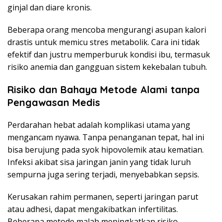
ginjal dan diare kronis.
Beberapa orang mencoba mengurangi asupan kalori
drastis untuk memicu stres metabolik. Cara ini tidak
efektif dan justru memperburuk kondisi ibu, termasuk
risiko anemia dan gangguan sistem kekebalan tubuh.
Risiko dan Bahaya Metode Alami tanpa
Pengawasan Medis
Perdarahan hebat adalah komplikasi utama yang
mengancam nyawa. Tanpa penanganan tepat, hal ini
bisa berujung pada syok hipovolemik atau kematian.
Infeksi akibat sisa jaringan janin yang tidak luruh
sempurna juga sering terjadi, menyebabkan sepsis.
Kerusakan rahim permanen, seperti jaringan parut
atau adhesi, dapat mengakibatkan infertilitas.
Beberapa metode malah meningkatkan risiko