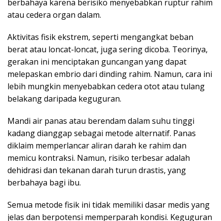
berbahaya karena berisiko menyebabkan ruptur rahim
atau cedera organ dalam.
Aktivitas fisik ekstrem, seperti mengangkat beban
berat atau loncat-loncat, juga sering dicoba. Teorinya,
gerakan ini menciptakan guncangan yang dapat
melepaskan embrio dari dinding rahim. Namun, cara ini
lebih mungkin menyebabkan cedera otot atau tulang
belakang daripada keguguran.
Mandi air panas atau berendam dalam suhu tinggi
kadang dianggap sebagai metode alternatif. Panas
diklaim memperlancar aliran darah ke rahim dan
memicu kontraksi. Namun, risiko terbesar adalah
dehidrasi dan tekanan darah turun drastis, yang
berbahaya bagi ibu.
Semua metode fisik ini tidak memiliki dasar medis yang
jelas dan berpotensi memperparah kondisi. Keguguran