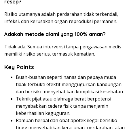
resep?
Risiko utamanya adalah perdarahan tidak terkendali,
infeksi, dan kerusakan organ reproduksi permanen.
Adakah metode alami yang 100% aman?
Tidak ada. Semua intervensi tanpa pengawasan medis
memiliki risiko serius, termasuk kematian.
Key Points
Buah-buahan seperti nanas dan pepaya muda
tidak terbukti efektif menggugurkan kandungan
dan berisiko menyebabkan komplikasi kesehatan.
Teknik pijat atau olahraga berat berpotensi
menyebabkan cedera fisik tanpa menjamin
keberhasilan keguguran.
Ramuan herbal dan obat apotek ilegal berisiko
tinggi menyebabkan keracunan, perdarahan, atau