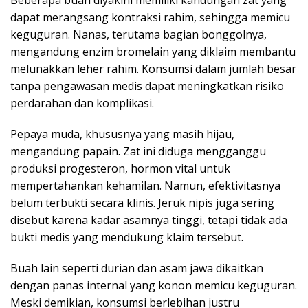
dapat merangsang kontraksi rahim, sehingga memicu
keguguran. Nanas, terutama bagian bonggolnya,
mengandung enzim bromelain yang diklaim membantu
melunakkan leher rahim. Konsumsi dalam jumlah besar
tanpa pengawasan medis dapat meningkatkan risiko
perdarahan dan komplikasi.
Pepaya muda, khususnya yang masih hijau,
mengandung papain. Zat ini diduga mengganggu
produksi progesteron, hormon vital untuk
mempertahankan kehamilan. Namun, efektivitasnya
belum terbukti secara klinis. Jeruk nipis juga sering
disebut karena kadar asamnya tinggi, tetapi tidak ada
bukti medis yang mendukung klaim tersebut.
Buah lain seperti durian dan asam jawa dikaitkan
dengan panas internal yang konon memicu keguguran.
Meski demikian, konsumsi berlebihan justru