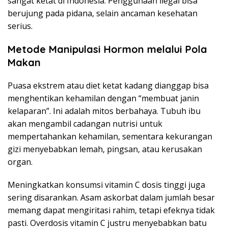
sangat ketat di Indonesia. Penggunaan ilegal bisa
berujung pada pidana, selain ancaman kesehatan
serius.
Metode Manipulasi Hormon melalui Pola
Makan
Puasa ekstrem atau diet ketat kadang dianggap bisa
menghentikan kehamilan dengan “membuat janin
kelaparan”. Ini adalah mitos berbahaya. Tubuh ibu
akan mengambil cadangan nutrisi untuk
mempertahankan kehamilan, sementara kekurangan
gizi menyebabkan lemah, pingsan, atau kerusakan
organ.
Meningkatkan konsumsi vitamin C dosis tinggi juga
sering disarankan. Asam askorbat dalam jumlah besar
memang dapat mengiritasi rahim, tetapi efeknya tidak
pasti. Overdosis vitamin C justru menyebabkan batu