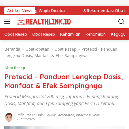
Langsung ke konten
k yang Wajib Dicoba
Artikel News
8 Rekomendasi Obat Kuat Pria Tah
Obat Resep
Obat Resep
Kehamilan
Kehamilan
Kegugur
Beranda
Obat-obatan
Obat Resep
Protecid - Panduan
Lengkap Dosis, Manfaat & Efek Sampingnya
Obat Resep
Protecid – Panduan Lengkap Dosis,
Manfaat & Efek Sampingnya
Protecid Misoprostol 200 mcg: Informasi Penting tentang
Dosis, Manfaat, dan Efek Samping yang Perlu Diketahui
Hallo Health Link
-
Edukasi Kesehatan
,
Informasi Obat
23/08/2025