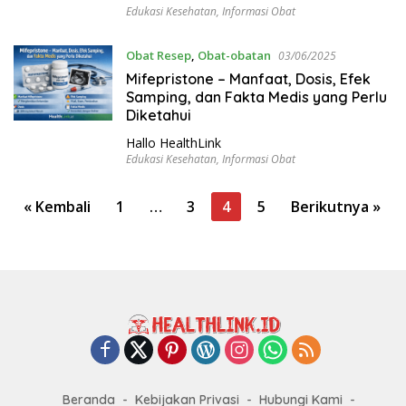
Edukasi Kesehatan
,
Informasi Obat
Obat Resep
,
Obat-obatan
03/06/2025
Mifepristone – Manfaat, Dosis, Efek
Samping, dan Fakta Medis yang Perlu
Diketahui
Hallo HealthLink
Edukasi Kesehatan
,
Informasi Obat
P
« Kembali
1
…
3
4
5
Berikutnya »
a
g
i
n
a
s
i
Beranda
Kebijakan Privasi
Hubungi Kami