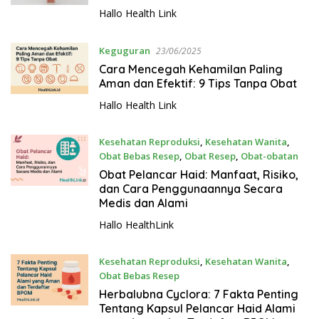
Hallo Health Link
Keguguran
23/06/2025
Cara Mencegah Kehamilan Paling
Aman dan Efektif: 9 Tips Tanpa Obat
Hallo Health Link
Kesehatan Reproduksi
,
Kesehatan Wanita
,
Obat Bebas Resep
,
Obat Resep
,
Obat-obatan
15/06/2025
Obat Pelancar Haid: Manfaat, Risiko,
dan Cara Penggunaannya Secara
Medis dan Alami
Hallo HealthLink
Kesehatan Reproduksi
,
Kesehatan Wanita
,
Obat Bebas Resep
12/06/2025
Herbalubna Cyclora: 7 Fakta Penting
Tentang Kapsul Pelancar Haid Alami