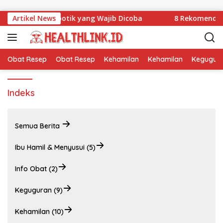
Langsung ke konten
t Terbaik di Apotik yang Wajib Dicoba
Artikel News
8 Rekomendasi 
Obat Resep
Obat Resep
Kehamilan
Kehamilan
Kegugur
Indeks
Semua Berita
Ibu Hamil & Menyusui (5)
Info Obat (2)
Keguguran (9)
Kehamilan (10)