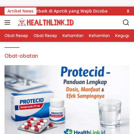
Langsung ke konten
 Asam Urat Terbaik di Apotik yang Wajib Dicoba
Artikel News
8 Rek
Obat Resep
Obat Resep
Kehamilan
Kehamilan
Kegugur
Obat-obatan