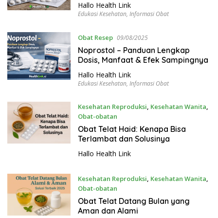
Hallo Health Link
Edukasi Kesehatan
,
Informasi Obat
Obat Resep
09/08/2025
Noprostol – Panduan Lengkap
Dosis, Manfaat & Efek Sampingnya
Hallo Health Link
Edukasi Kesehatan
,
Informasi Obat
Kesehatan Reproduksi
,
Kesehatan Wanita
,
Obat-obatan
09/07/2025
Obat Telat Haid: Kenapa Bisa
Terlambat dan Solusinya
Hallo Health Link
Kesehatan Reproduksi
,
Kesehatan Wanita
,
Obat-obatan
09/07/2025
Obat Telat Datang Bulan yang
Aman dan Alami