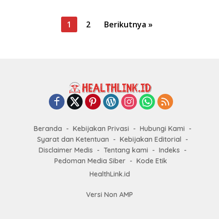
P
1
2
Berikutnya »
a
g
i
n
a
s
i
Beranda
Kebijakan Privasi
Hubungi Kami
p
Syarat dan Ketentuan
Kebijakan Editorial
o
Disclaimer Medis
Tentang kami
Indeks
s
Pedoman Media Siber
Kode Etik
HealthLink.id
Versi Non AMP