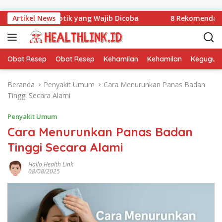
Langsung ke konten
k di Apotik yang Wajib Dicoba
Artikel News
8 Rekomendasi Obat Kua
Obat Resep
Obat Resep
Kehamilan
Kehamilan
Kegugur
Beranda
Penyakit Umum
Cara Menurunkan Panas Badan
Tinggi Secara Alami
Penyakit Umum
Cara Menurunkan Panas Badan
Tinggi Secara Alami
Hallo Health Link
08/08/2025