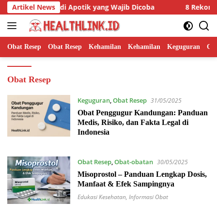
Langsung
rat Terbaik di Apotik yang Wajib Dicoba
Artikel News
8 Rekomendasi 
ke
konten
Obat Resep
Obat Resep
Kehamilan
Kehamilan
Keguguran
Ob
Obat Resep
Keguguran
,
Obat Resep
31/05/2025
Obat Penggugur Kandungan: Panduan
Medis, Risiko, dan Fakta Legal di
Indonesia
Obat Resep
,
Obat-obatan
30/05/2025
Misoprostol – Panduan Lengkap Dosis,
Manfaat & Efek Sampingnya
Edukasi Kesehatan
,
Informasi Obat