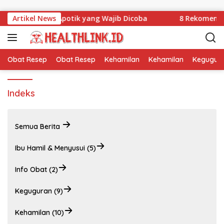
Langsung ke konten
rat Terbaik di Apotik yang Wajib Dicoba
Artikel News
8 Rekomendasi
Obat Resep
Obat Resep
Kehamilan
Kehamilan
Kegugur
Indeks
Semua Berita
Ibu Hamil & Menyusui (5)
Info Obat (2)
Keguguran (9)
Kehamilan (10)