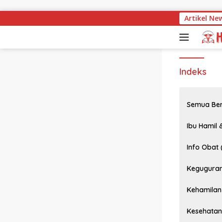
Langsung ke konten
Artikel Ne
Indeks
Semua Ber
Ibu Hamil 
Info Obat 
Keguguran
Kehamilan 
Kesehatan