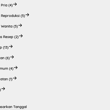
Pria (4)
 Reproduksi (5)
 Wanita (5)
s Resep (2)
 (13)
an (6)
Umum (4)
atan (1)
)
asarkan Tanggal